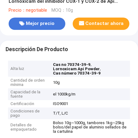
Lornoxicam del inhibidor COX-1 y COX-2 de Api
Powder
Precio：negotiable
MOQ：10g
Mejor precio
Contactar ahora
Descripción De Producto
,
Cas no 70374-39-9
Alta luz
,
Lornoxicam Api Powder
Cas número 70374-39-9
Cantidad de orden
10g
mínima
Capacidad de la
el 1000kg/m
fuente
Certificación
ISO9001
Condiciones de
T/T, L/C
pago
Bolso 10g~1000g, tambores 1kg~25kg
Detalles de
bolso/del papel de aluminio sellados de
empaquetado
la cartulina