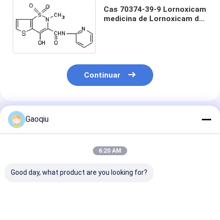
Cas 70374-39-9 Lornoxicam
medicina de Lornoxicam del
inhibidor COX-1 y COX-2 de
Api Powder
Continuar
Productos Recomendados
Gaoqiu
6:20 AM
Good day, what product are you looking for?
Medicina de
Cas Number 70374-
Cas No 70374